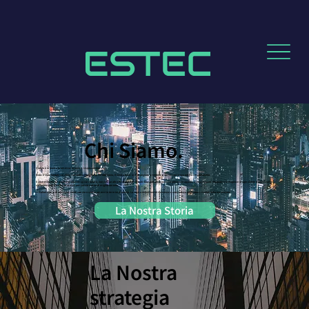
Chi Siamo.
Questa è la nostra promessa, la nostra responsabilità.
Estec è stata fondata nel 1996, con sede a Hong Kong. Fin dall'inizio, il nostro team si è impegnato a rendere il tuo successo una nostra responsabilità.
Il nostro obiettivo è essere un partner su cui contare, non solo un altro Produttore di Circuiti Stampati. Attraverso l'esperienza sappiamo cosa ci vuole. Mappiamo le esigenze di ogni cliente e analizziamo
costantemente il nostro processo per cercare aree di miglioramento.
I risultati: tempi di consegna ridotti con zero compromessi in termini di qualità. La nostra definizione di successo si concretizza dagli ottimi risultati della tua azienda.
La Nostra Storia
La Nostra
strategia