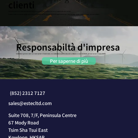
clienti
Non trascuriamo mai l'adempimento delle nostre promesse poiché prendiamo sul serio il supporto dei nostri partner.
Crediamo nella co-creazione, quindi siamo sempre disponibili a fornire qualsiasi forma di supporto tecnico per i nostri prodotti. Quindi, crediamo di poter co-creare il futuro.
Responsabiltà d'impresa
Condividiamo gli stessi valori con i nostri partner e il nostro team, ma condividiamo anche la stessa terra. Abbiamo a cuore l'ambiente, gli esseri umani e il nostro futuro.
Per saperne di più
(852) 2312 7127
sales@estecltd.com
Suite 708, 7/F, Peninsula Centre
67 Mody Road
Tsim Sha Tsui East
Kowloon, HKSAR