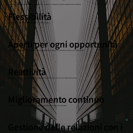
Per diventare il tuo partner eccezionale, abbiamo impostato una chiara strategia di crescita attorno a un paio di competenze chiave e indicazioni.
Flessibilità
Siamo flessibili come il circuito flessibile che produciamo. Tu chiedi, noi reagiamo.
Aperti per ogni opportunità
Lavoriamo per la qualità, non per la quantità. Facciamo tesoro di ogni opportunità lavorando per te, i piccoli volumi non sono mai un problema per noi.
Reattività
Nulla. Anytime. In qualunque posto. "Fuso orario" non è nel dizionario di Estec. Tuttavia, il "servizio 24 ore su 24" appare sulla copertina.
Miglioramento continuo
La produzione di soli PCB è troppo diffusa in questo settore, quindi ci concentriamo anche sull'esperienza del cliente.
Gestione delle relazioni con i