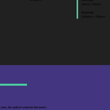
15mm x 15mm
Maximale
1245mm x 730mm
s sein, der jedoch unseren Kernwert -