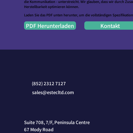
die Kommunikation - unterstreicht. Wir glauben, dass wir durch Zus
Herstellbarkeit optimieren können.
Laden Sie das PDF unten herunter, um die vollständigen Spezifikation
PDF Herunterladen
Kontakt
(852) 2312 7127
sales@estecltd.com
Suite 708, 7/F, Peninsula Centre
67 Mody Road